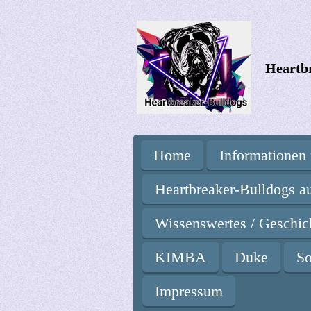
Zum
Hauptinhalt
springen
Heartb
Home
Informationen 
Heartbreaker-Bulldogs a
Wissenswertes / Geschi
KIMBA
Duke
So
Impressum