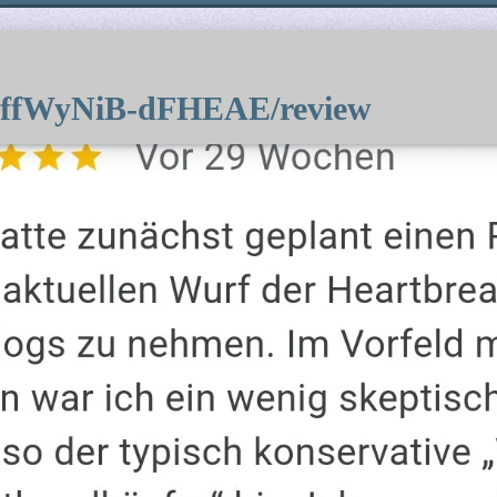
r/CffWyNiB-dFHEAE/review